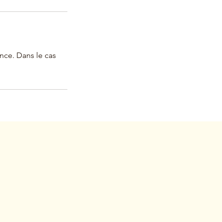
nce. Dans le cas
 u op de nieuwsbrief