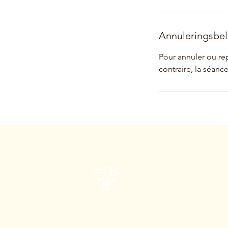
Annuleringsbel
Pour annuler ou re
contraire, la séan
Tiphaine de Portbail
Job & Life Coach, CoreTalents Analyst