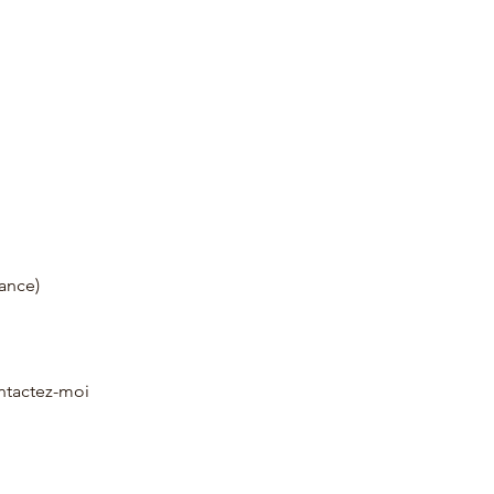
tance)
ntactez-moi