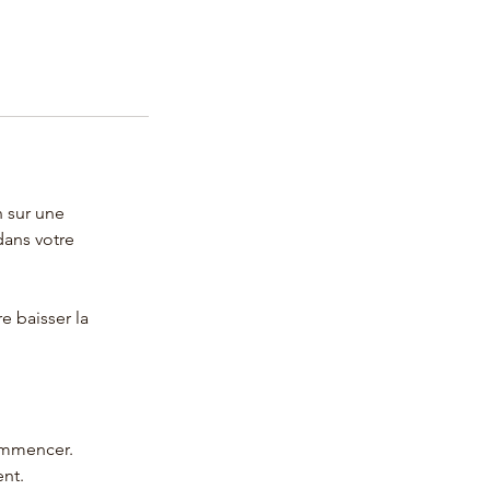
 sur une
dans votre
e baisser la
ommencer.
ent.