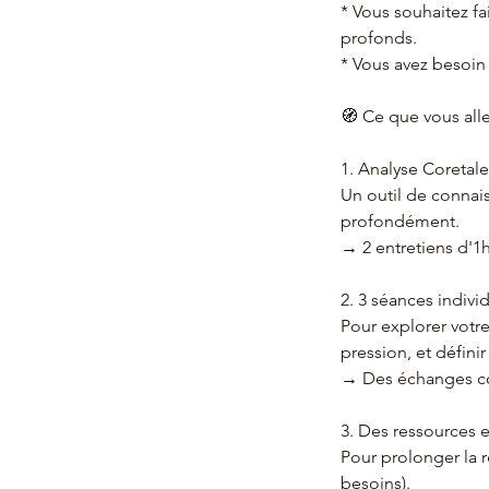
* Vous souhaitez fa
profonds.
* Vous avez besoin 
🧭 Ce que vous alle
1. Analyse Coretal
Un outil de connais
profondément.
→ 2 entretiens d'1h
2. 3 séances indivi
Pour explorer votre
pression, et définir
→ Des échanges con
3. Des ressources e
Pour prolonger la r
besoins).