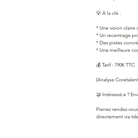
💡 À la clé :
* Une vision claire
* Un recentrage pr
* Des pistes concr
* Une meilleure con
💰 Tarif : 790€ TTC
(Analyse Coretalent
🤝 Intéressé.e ? Env
Prenez rendez-vous
directement via t