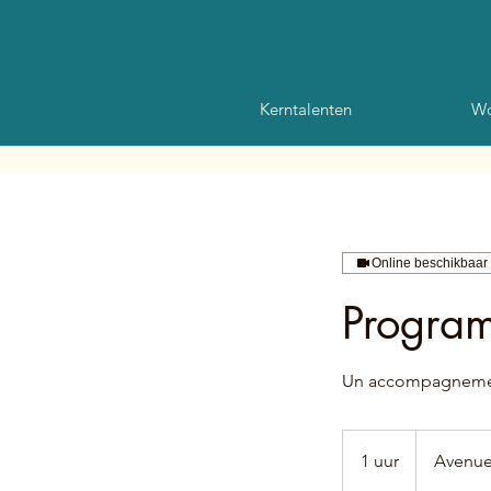
Kerntalenten
Wo
Online beschikbaar
Program
Un accompagnement s
1 uur
1
Avenue
u