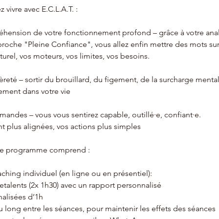
 vivre avec E.C.L.A.T. :
hension de votre fonctionnement profond – grâce à votre anal
proche "Pleine Confiance", vous allez enfin mettre des mots sur
rel, vos moteurs, vos limites, vos besoins.
èreté – sortir du brouillard, du figement, de la surcharge mental
ment dans votre vie
andes – vous vous sentirez capable, outillé·e, confiant·e.
t plus alignées, vos actions plus simples
le programme comprend :
ching individuel (en ligne ou en présentiel):
etalents (2x 1h30) avec un rapport personnalisé
nalisées d’1h
u long entre les séances, pour maintenir les effets des séances