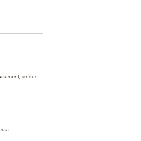
isement, arrêter
erso.