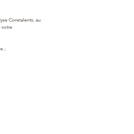
yse Coretalents, au
 votre
e ;