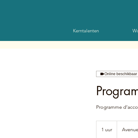
Kerntalenten
Wo
Online beschikbaar
Program
Programme d’acc
1 uur
1
Avenue
u