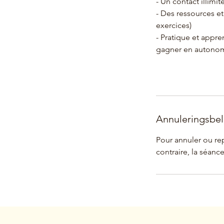
- Un contact illimi
- Des ressources et 
exercices)
- Pratique et appr
gagner en autonom
Annuleringsbel
Pour annuler ou re
contraire, la séan