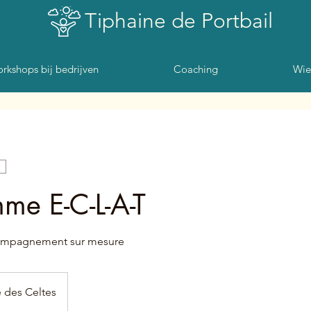
Tiphaine de Portbail
rkshops bij bedrijven
Coaching
Wie
me E-C-L-A-T
ompagnement sur mesure
 des Celtes