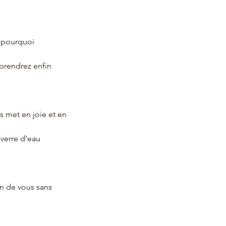
t pourquoi
prendrez enfin
us met en joie et en
 verre d’eau
n de vous sans