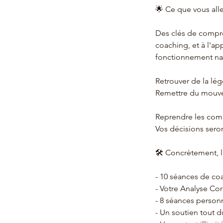
🌟 Ce que vous allez
Des clés de compré
coaching, et à l'ap
fonctionnement natu
Retrouver de la lég
Remettre du mouve
Reprendre les comm
Vos décisions seron
🛠 Concrètement, 
- 10 séances de coa
- Votre Analyse Cor
- 8 séances person
- Un soutien tout d