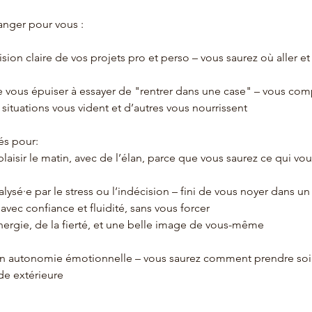
anger pour vous :
sion claire de vos projets pro et perso – vous saurez où aller e
e vous épuiser à essayer de "rentrer dans une case" – vous com
situations vous vident et d’autres vous nourrissent
és pour:
plaisir le matin, avec de l’élan, parce que vous saurez ce qui vo
alysé·e par le stress ou l’indécision – fini de vous noyer dans un
 avec confiance et fluidité, sans vous forcer
nergie, de la fierté, et une belle image de vous-même
n autonomie émotionnelle – vous saurez comment prendre soi
de extérieure