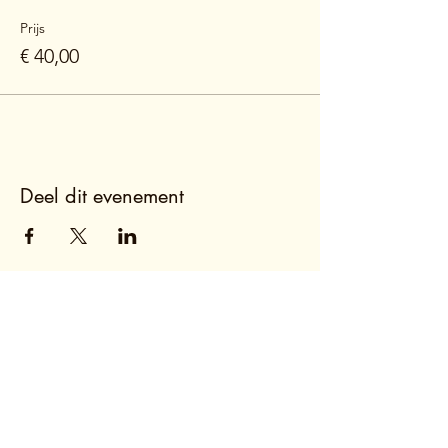
Prijs
€ 40,00
Deel dit evenement
Tiphaine de Portbail
Job & Life Coach, CoreTalents Analyst
Celteslaan, 20 - 1040 Brussel