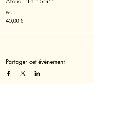
Atelier "Être Soi""
Prix
40,00 €
Partager cet événement
Tiphaine de Portbail
Coach, Coretalents Analyst, Trainer