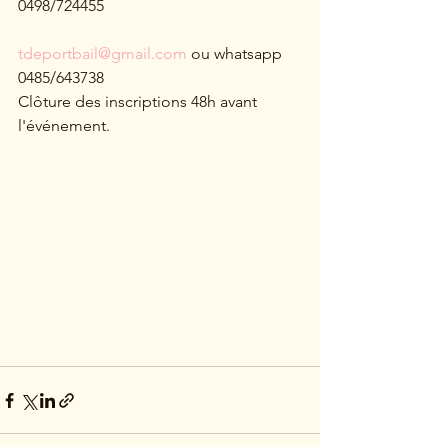
0498/724455
tdeportbail@gmail.com
 ou whatsapp 
0485/643738
Clôture des inscriptions 48h avant 
l'événement.